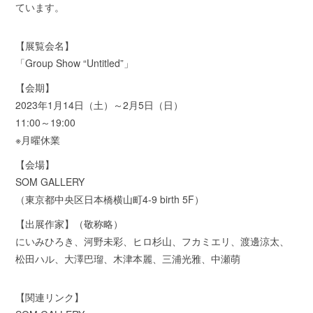
ています。
【展覧会名】
「Group Show “Untitled”」
【会期】
2023年1月14日（土）～2月5日（日）
11:00～19:00
※月曜休業
【会場】
SOM GALLERY
（東京都中央区日本橋横山町4-9 birth 5F）
【出展作家】（敬称略）
にいみひろき、河野未彩、ヒロ杉山、フカミエリ、渡邊涼太、
松田ハル、大澤巴瑠、木津本麗、三浦光雅、中瀬萌
【関連リンク】