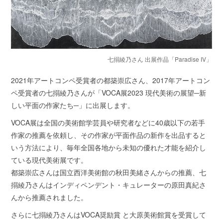
七搦綾乃さん 出展作品「Paradise IV」
2021年アートコンペ受賞者の都築崇広さん、2017年アートコン
ペ受賞者の七搦綾乃さんが「VOCA展2023 現代美術の展望─新
しい平面の作家たち─」に出展します。
VOCA展は全国の美術館学芸員や研究者などに40歳以下の若手
作家の推薦を依頼し、その作家が平面作品の新作を出品すると
いう方法により、毎年全国各地から未知の優れた才能を紹介し
ている現代美術展です。
都築崇広さんは国立西洋美術館の秋田美緒さんからの推薦、七
搦綾乃さんはインディペンデント・キュレーターの原田真紀さ
んから推薦されました。
さらに七搦綾乃さんはVOCA奨励賞 と大原美術館賞を受賞して