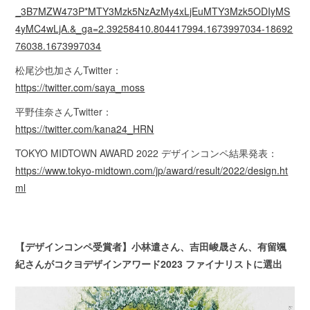
_3B7MZW473P*MTY3Mzk5NzAzMy4xLjEuMTY3Mzk5ODIyMS
4yMC4wLjA.&_ga=2.39258410.804417994.1673997034-18692
76038.1673997034
松尾沙也加さんTwitter：
https://twitter.com/saya_moss
平野佳奈さんTwitter：
https://twitter.com/kana24_HRN
TOKYO MIDTOWN AWARD 2022 デザインコンペ結果発表：
https://www.tokyo-midtown.com/jp/award/result/2022/design.ht
ml
【デザインコンペ受賞者】小林遣さん、吉田峻晟さん、有留颯
紀さんがコクヨデザインアワード2023 ファイナリストに選出