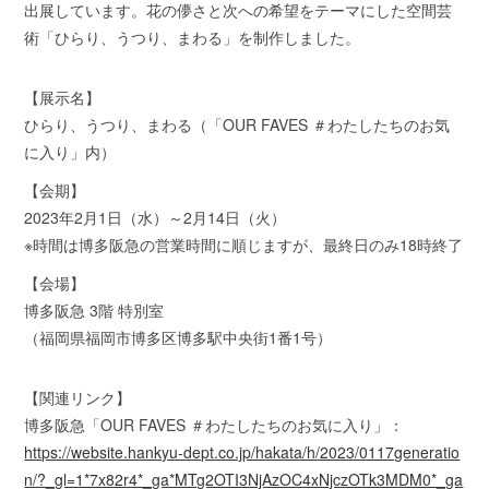
出展しています。花の儚さと次への希望をテーマにした空間芸
術「ひらり、うつり、まわる」を制作しました。
【展示名】
ひらり、うつり、まわる（「OUR FAVES ＃わたしたちのお気
に入り」内）
【会期】
2023年2月1日（水）～2月14日（火）
※時間は博多阪急の営業時間に順じますが、最終日のみ18時終了
【会場】
博多阪急 3階 特別室
（福岡県福岡市博多区博多駅中央街1番1号）
【関連リンク】
博多阪急「OUR FAVES ＃わたしたちのお気に入り」：
https://website.hankyu-dept.co.jp/hakata/h/2023/0117generatio
n/?_gl=1*7x82r4*_ga*MTg2OTI3NjAzOC4xNjczOTk3MDM0*_ga