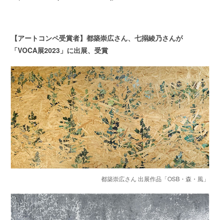
【アートコンペ受賞者】都築崇広さん、七搦綾乃さんが
「VOCA展2023」に出展、受賞
都築崇広さん 出展作品「OSB・森・風」