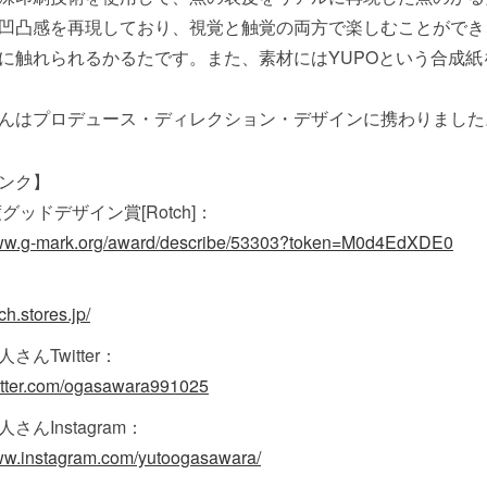
凹凸感を再現しており、視覚と触覚の両方で楽しむことができ
に触れられるかるたです。また、素材にはYUPOという合成
んはプロデュース・ディレクション・デザインに携わりました
ンク】
度グッドデザイン賞[Rotch]：
www.g-mark.org/award/describe/53303?token=M0d4EdXDE0
tch.stores.jp/
さんTwitter：
twitter.com/ogasawara991025
さんInstagram：
www.instagram.com/yutoogasawara/